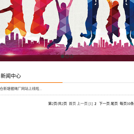
1
2
3
新闻中心
仓新塘毽绳厂网站上线啦...
第2页/共2页
首页
上一页
[1]
2
下一页 尾页 每页10条