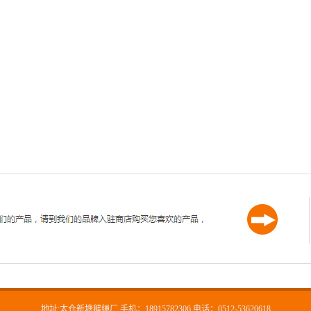
地址:太仓新塘毽绳厂 手机：18915782306 电话：0512-53620618