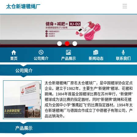
太仓新塘毽绳厂
首页
公司简介
产品展示
新闻动态
联系我们
公司简介
太仓新塘毽绳厂原名太仓毽球厂，是中国毽球协会定点
企业。建立于1982年，主要生产“新健牌”毽球、花毽和
跳绳。1984年首届全国毽球比赛在苏州举行，“新健牌”
毽球成为该比赛的指定器材，同时“新健牌”跳绳和花毽
成为全国中小学“雏鹰起飞”的比赛指定器材。1994年太
仓新塘毽绳厂与德国合作成立了中德毽子有限公司，产
品远销海外。
产品展示