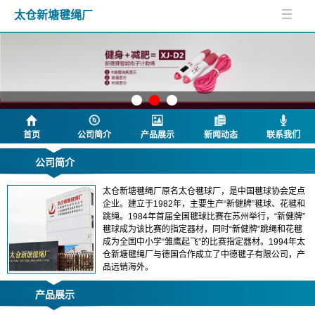
太仓新塘毽绳厂
首页
公司简介
产品展示
新闻动态
联系我们
公司简介
太仓新塘毽绳厂原名太仓毽球厂，是中国毽球协会定点
企业。建立于1982年，主要生产“新健牌”毽球、花毽和
跳绳。1984年首届全国毽球比赛在苏州举行，“新健牌”
毽球成为该比赛的指定器材，同时“新健牌”跳绳和花毽
成为全国中小学“雏鹰起飞”的比赛指定器材。1994年太
仓新塘毽绳厂与德国合作成立了中德毽子有限公司，产
品远销海外。
产品展示